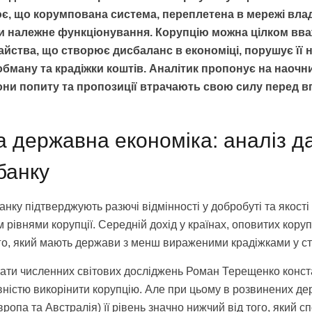
, що корумпована система, переплетена в мережі влади
и належне функціонування. Корупцію можна цілком вв
йства, що створює дисбаланс в економіці, порушує її
бману та крадіжки коштів. Аналітик пропонує на наочн
кони попиту та пропозиції втрачають свою силу перед 
а державна економіка: аналіз д
банку
анку підтверджують разючі відмінності у добробуті та якості
м рівнями корупції. Середній дохід у країнах, оповитих кору
го, який мають держави з менш вираженими крадіжками у ст
ати численних світових досліджень Роман Терещенко конст
вністю викорінити корупцію. Але при цьому в розвинених де
ропа та Австралія) її рівень значно нижчий від того, який сп