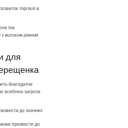
озвиток торгівлі в
есне та
з високим рівнем
и для
Терещенка
юють благодатне
є всебічна загроза
ризвести до значних
 може призвести до