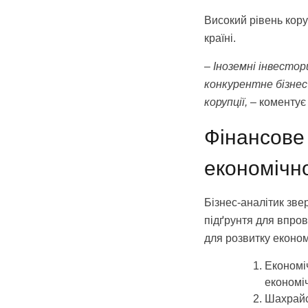
Високий рівень кору
країні.
– Іноземні інвесто
конкурентне бізнес
корупції,
– коментує
Фінансове 
економічн
Бізнес-аналітик зве
підґрунтя для впро
для розвитку економ
Економі
економіч
Шахрайст