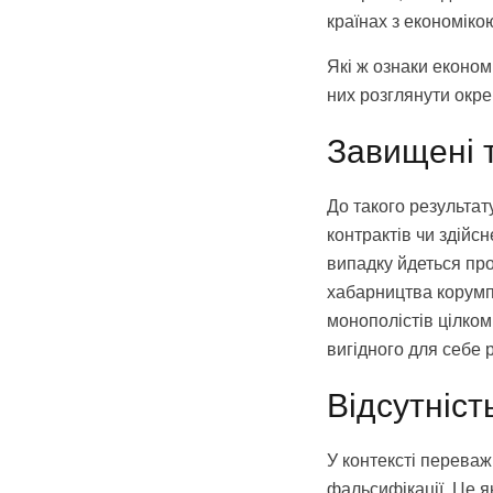
країнах з економікою
Які ж ознаки еконо
них розглянути окре
Завищені т
До такого результат
контрактів чи здійс
випадку йдеться пр
хабарництва корумпо
монополістів цілко
вигідного для себе
Відсутніст
У контексті переваж
фальсифікації. Це я