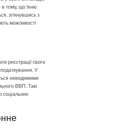
 в тому, що їхню
ься, зіткнувшись з
мають можливості
ати реєстрації свого
оподаткування. У
ються невидимими
льного ВВП. Такі
ю соціальних
онне