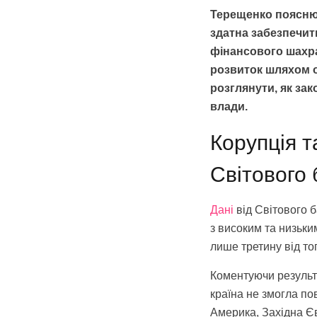
Терещенко пояснює
здатна забезпечит
фінансового шахра
розвиток шляхом о
розглянути, як за
влади.
Корупція т
Світового 
Дані
від Світового б
з високим та низьки
лише третину від то
Коментуючи результ
країна не змогла по
Америка, Західна Єв