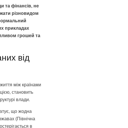
 та фінансів, не
ажати різновидом
 нормальний
их прикладах
впливом грошей та
аних від
 життя між країнами
пцією, становить
руктурі влади.
атує, що жодна
ржавах (Північна
остерігається в