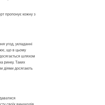
рт пропонує кожну з
ння угод, укладанні
нює, що в цьому
 досягається шляхом
на ринку. Таких
ми діями досягають
ддаватися
сту своїх винаходів