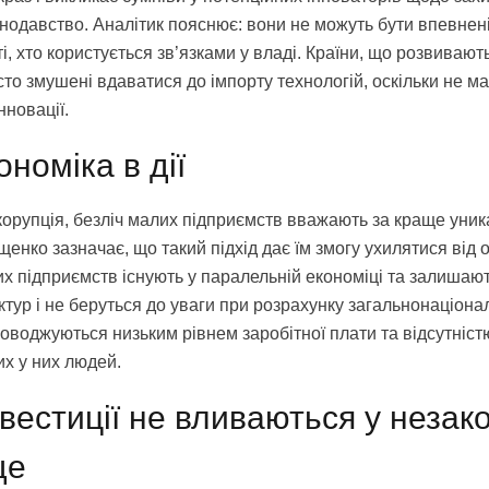
нодавство. Аналітик пояснює: вони не можуть бути впевнені
і, хто користується зв’язками у владі. Країни, що розвивают
сто змушені вдаватися до імпорту технологій, оскільки не 
нновації.
ономіка в дії
 корупція, безліч малих підприємств вважають за краще уник
щенко зазначає, що такий підхід дає їм змогу ухилятися від 
цих підприємств існують у паралельній економіці та залиша
тур і не беруться до уваги при розрахунку загальнонаціона
оводжуються низьким рівнем заробітної плати та відсутніст
их у них людей.
нвестиції не вливаються у незак
ще