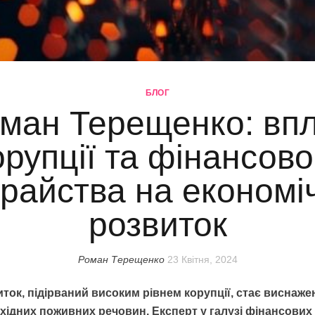
БЛОГ
ман Терещенко: вп
орупції та фінансово
райства на економі
розвиток
Роман Терещенко
23 Квітня, 2024
ток, підірваний високим рівнем корупції, стає виснаже
ідних поживних речовин. Експерт у галузі фінансових