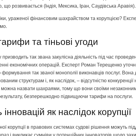
, що розвивається (Індія, Мексика, Іран, Саудівська Аравія).
міки, ураженої фінансовим шахрайством та корупцією? Експе
мо.
арифи та тіньові угоди
у призводить так звана закулісна діяльність під час проведе
ненні економічних операцій. Експерт Роман Терещенко уточ
о формування так званої монополії виконавців послуг. Вона
ваним структурам і, як наслідок, – відсутністю конкуренції 
м можна назвати шахраями, тому що вони своїми незаконни
 результату, безперешкодно підвищуючи тарифи на послуги.
ь інновацій як наслідок корупції
ної корупції в правових системах судові рішення можуть пі
краз і викликає сумніви у потенційних інноваторів щодо захи