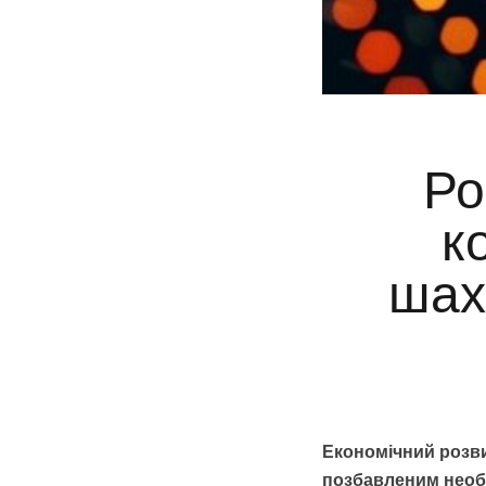
Ро
к
шах
Економічний розви
позбавленим необх