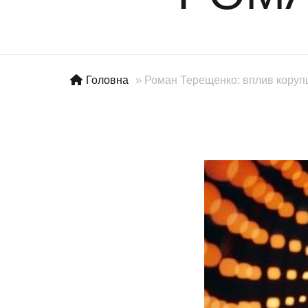
Головна
»
Роман Терещенко: вплив корупц