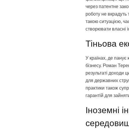
через патентне зако
роботу не вкрадуть т
такою ситуацією, ча
створювати власні і
Тіньова ек
У країнах, де панує
бізнесу. Роман Тере
результаті доходи 
для державних струк
практики також супр
гарантій для зайнят
Іноземні і
середови