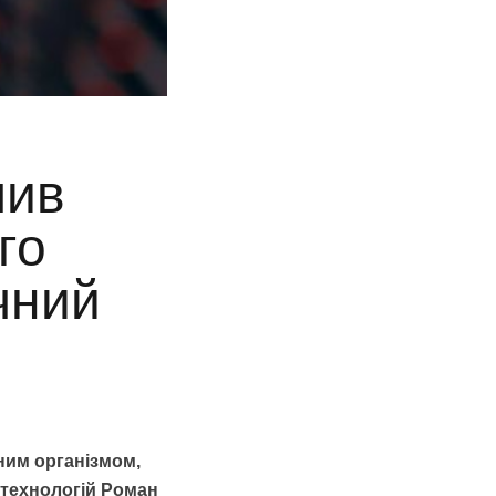
лив
го
чний
ним організмом,
 технологій Роман