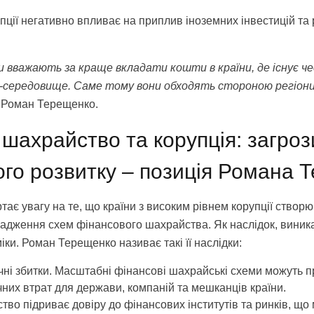
пції негативно впливає на приплив іноземних інвестицій та р
ри вважають за краще вкладати кошти в країни, де існує ч
-середовище. Саме тому вони обходять стороною регіони 
 Роман Терещенко.
шахрайство та корупція: загроз
ого розвитку – позиція Романа 
ртає увагу на те, що країни з високим рівнем корупції створ
вадження схем фінансового шахрайства. Як наслідок, виника
іки. Роман Терещенко називає такі її наслідки:
чні збитки. Масштабні фінансові шахрайські схеми можуть п
них втрат для держави, компаній та мешканців країни.
во підриває довіру до фінансових інститутів та ринків, що