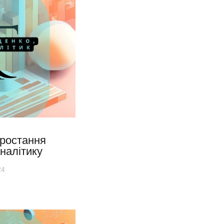
ростання
аналітику
24