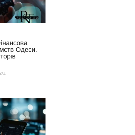
інансова
ємств Одеси.
торів
024