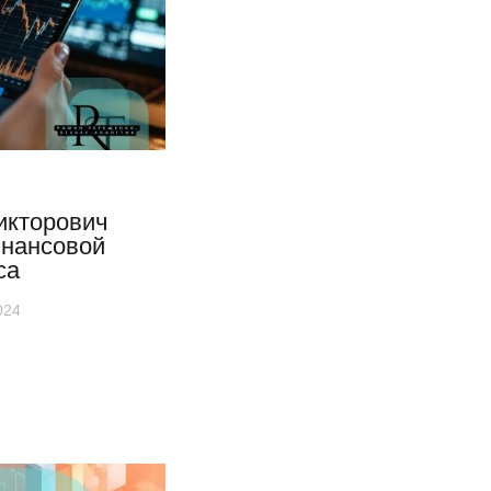
икторович
инансовой
са
024