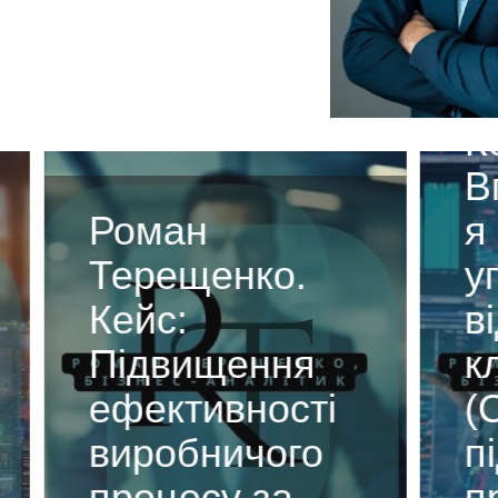
Ром
Тер
Кей
Впр
Роман
я с
Терещенко.
упр
Кейс:
від
Підвищення
клі
ефективності
(CR
виробничого
під
процесу за
про