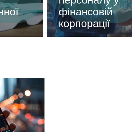
ої
фінансовій
корпорації