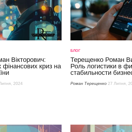
БЛОГ
ан Вікторович:
Терещенко Роман В
х фінансових криз на
Роль логистики в ф
їни
стабильности бизне
Липня, 2024
Роман Терещенко
27 Липня, 2