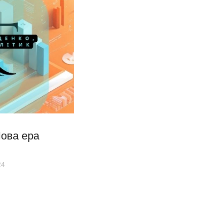
ова ера
24