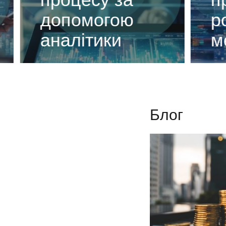
допомогою
роз
аналітики
мер
Блог