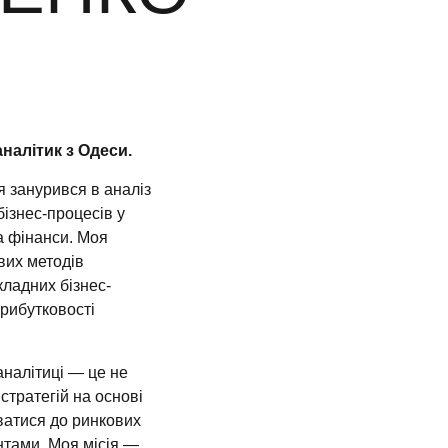
налітик з Одеси.
я занурився в аналіз
бізнес-процесів у
а фінанси. Моя
вих методів
ладних бізнес-
прибутковості
аналітиці — це не
 стратегій на основі
ватися до ринкових
нтами. Моя місія —