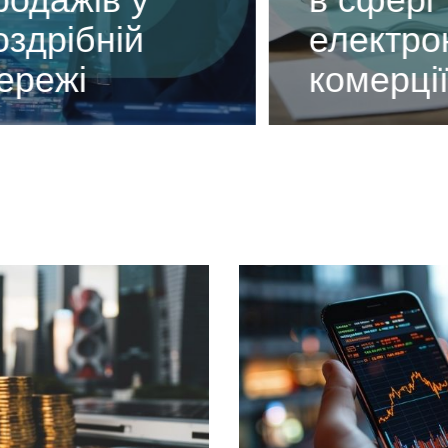
дрібній
електронн
ежі
комерції