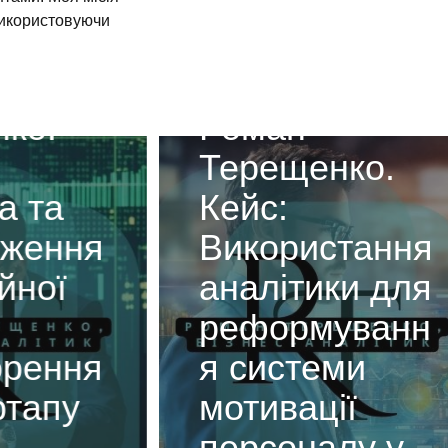
використовуючи
.
Роман
Терещенко.
та
Кейс:
ення
Використання
ої
аналітики для
реформуванн
ення
я системи
апу
мотивації
персоналу у