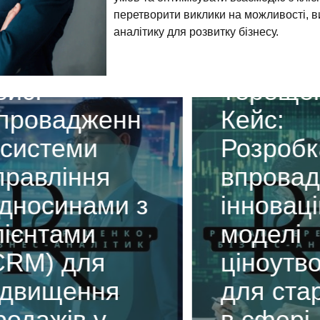
перетворити виклики на можливості, 
ан
аналітику для розвитку бізнесу.
ещенко.
Роман
с:
Терещенко
овадженн
Кейс:
истеми
Розробка 
авління
впровадж
носинами з
інноваційн
єнтами
моделі
M) для
ціноутвор
вищення
для старт
дажів у
в сфері