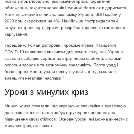
новий виток глобальної економічної кризи. Карантинні
обмеження, закриття кордонів і зупинка багатьох підприємств
мали негативний вплив на економіку України. ВВП країни у
2020 році скоротився на 4%. Найбільше постраждали такі
галузі, як транспорт, туризм, роздрібна торгівля та громадське
харчування.
Терещенко Роман Вікторович прокоментував: “Пандемія
COVID-19 виявилася викликом для всього світу, але Україна
зазнала особливо серйозних втрат через слабкість системи
охорони здоров’я та економічну вразливість. Проте уряд і
бізнес продемонстрували певну гнучкість, що дозволило
зменшити негативні наслідки.”
Уроки з минулих криз
Минулі кризи показали, що українська економіка є вразливою
до зовнішніх шоків та потребує структурних реформ для
підвищення своєї стійкості. Основні уроки, які можна винести з
минулих криз, включають: