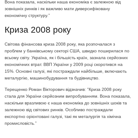
Вона показала, наскільки наша економіка є залежною від
зовнішніх ринків і як важливо мати диверсифіковану
економічну структуру.”
Криза 2008 року
Світова фінансова криза 2008 року, яка розпочалася з
проблем у банківському секторі США, швидко поширилася по
всьому світу. Україна, як і більшість країн, зазнала серйозних
економічних втрат. ВВП України у 2009 році скоротився на
15%. Основні галузі, які постраждали найбільше, включають
металургію, машинобудування та будівництво.
Терещенко Роман Вікторович відзначив: “Криза 2008 року
стала для України серйозним випробуванням. Вона показала,
наскільки вразливою є наша економіка до зовнішніх шоків та
залежною від світових ринків. Особливо постраждали
експортно орієнтовані галузі, такі як металургія та хімічна
промисловість.”