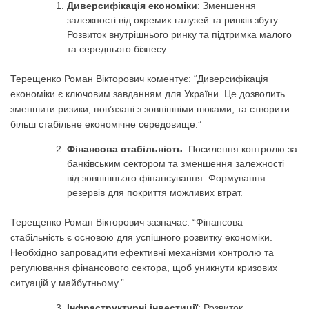
Диверсифікація економіки
: Зменшення
залежності від окремих галузей та ринків збуту.
Розвиток внутрішнього ринку та підтримка малого
та середнього бізнесу.
Терещенко Роман Вікторович коментує: “Диверсифікація
економіки є ключовим завданням для України. Це дозволить
зменшити ризики, пов’язані з зовнішніми шоками, та створити
більш стабільне економічне середовище.”
Фінансова стабільність
: Посилення контролю за
банківським сектором та зменшення залежності
від зовнішнього фінансування. Формування
резервів для покриття можливих втрат.
Терещенко Роман Вікторович зазначає: “Фінансова
стабільність є основою для успішного розвитку економіки.
Необхідно запровадити ефективні механізми контролю та
регулювання фінансового сектора, щоб уникнути кризових
ситуацій у майбутньому.”
Інфраструктурні інвестиції
: Розвиток