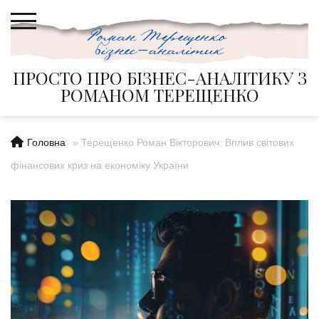
Skip
to
content
ПРОСТО ПРО БІЗНЕС-АНАЛІТИКУ З
РОМАНОМ ТЕРЕЩЕНКО
Головна
»
Терещенко Роман Вікторович: Вплив світових
фінансових криз на економіку України