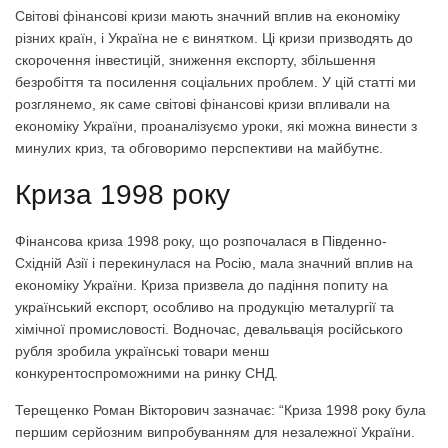
Світові фінансові кризи мають значний вплив на економіку
різних країн, і Україна не є винятком. Ці кризи призводять до
скорочення інвестицій, зниження експорту, збільшення
безробіття та посилення соціальних проблем. У цій статті ми
розглянемо, як саме світові фінансові кризи впливали на
економіку України, проаналізуємо уроки, які можна винести з
минулих криз, та обговоримо перспективи на майбутнє.
Криза 1998 року
Фінансова криза 1998 року, що розпочалася в Південно-
Східній Азії і перекинулася на Росію, мала значний вплив на
економіку України. Криза призвела до падіння попиту на
український експорт, особливо на продукцію металургії та
хімічної промисловості. Водночас, девальвація російського
рубля зробила українські товари менш
конкурентоспроможними на ринку СНД.
Терещенко Роман Вікторович зазначає: “Криза 1998 року була
першим серйозним випробуванням для незалежної України.