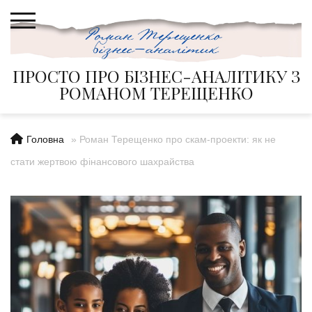
Skip
to
content
ПРОСТО ПРО БІЗНЕС-АНАЛІТИКУ З
РОМАНОМ ТЕРЕЩЕНКО
Головна
»
Роман Терещенко про скам-проекти: як не
стати жертвою фінансового шахрайства