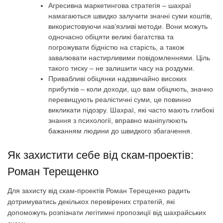
Агресивна маркетингова стратегія – шахраї
намагаються швидко залучити значні суми коштів,
використовуючи нав’язливі методи. Вони можуть
одночасно обіцяти великі багатства та
погрожувати бідністю на старість, а також
завалювати настирливими повідомленнями. Ціль
такого тиску – не залишити часу на роздуми.
Привабливі обіцянки надзвичайно високих
прибутків – коли доходи, що вам обіцяють, значно
перевищують реалістичні суми, це повинно
викликати підозру. Шахраї, які часто мають глибокі
знання з психології, вправно маніпулюють
бажанням людини до швидкого збагачення.
Як захистити себе від скам-проектів:
Роман Терещенко
Для захисту від скам-проектів Роман Терещенко радить
дотримуватись декількох перевірених стратегій, які
допоможуть розпізнати легітимні пропозиції від шахрайських