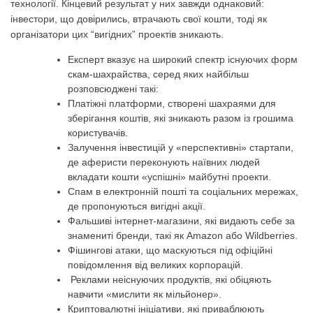
технології. Кінцевий результат у них завжди однаковий:
інвестори, що довірились, втрачають свої кошти, тоді як
організатори цих “вигідних” проектів зникають.
Експерт вказує на широкий спектр існуючих форм
скам-шахрайства, серед яких найбільш
розповсюджені такі:
Платіжні платформи, створені шахраями для
зберігання коштів, які зникають разом із грошима
користувачів.
Залучення інвестицій у «перспективні» стартапи,
де аферисти переконують наївних людей
вкладати кошти «успішні» майбутні проекти.
Спам в електронній пошті та соціальних мережах,
де пропонуються вигідні акції.
Фальшиві інтернет-магазини, які видають себе за
знамениті бренди, такі як Amazon або Wildberries.
Фішингові атаки, що маскуються під офіційні
повідомлення від великих корпорацій.
Реклами неіснуючих продуктів, які обіцяють
навчити «мислити як мільйонер».
Криптовалютні ініціативи, які приваблюють