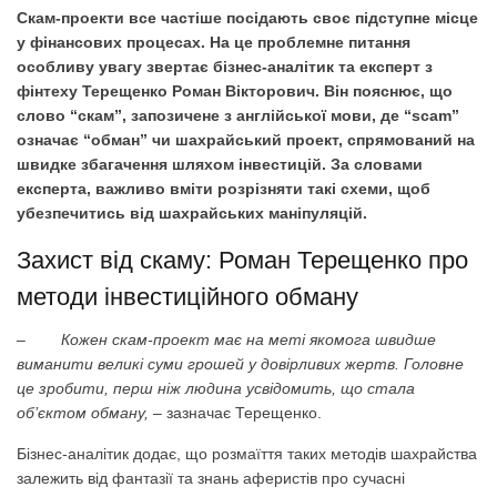
Скам-проекти все частіше посідають своє підступне місце
у фінансових процесах. На це проблемне питання
особливу увагу звертає бізнес-аналітик та експерт з
фінтеху Терещенко Роман Вікторович. Він пояснює, що
слово “скам”, запозичене з англійської мови, де “scam”
означає “обман” чи шахрайський проект, спрямований на
швидке збагачення шляхом інвестицій. За словами
експерта, важливо вміти розрізняти такі схеми, щоб
убезпечитись від шахрайських маніпуляцій.
Захист від скаму: Роман Терещенко про
методи інвестиційного обману
–
Кожен скам-проект має на меті якомога швидше
виманити великі суми грошей у довірливих жертв. Головне
це зробити, перш ніж людина усвідомить, що стала
об’єктом обману,
– зазначає Терещенко.
Бізнес-аналітик додає, що розмаїття таких методів шахрайства
залежить від фантазії та знань аферистів про сучасні