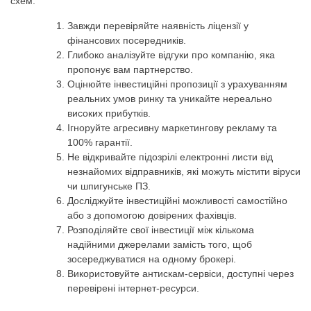
схем:
Завжди перевіряйте наявність ліцензії у
фінансових посередників.
Глибоко аналізуйте відгуки про компанію, яка
пропонує вам партнерство.
Оцінюйте інвестиційні пропозиції з урахуванням
реальних умов ринку та уникайте нереально
високих прибутків.
Ігноруйте агресивну маркетингову рекламу та
100% гарантії.
Не відкривайте підозрілі електронні листи від
незнайомих відправників, які можуть містити віруси
чи шпигунське ПЗ.
Досліджуйте інвестиційні можливості самостійно
або з допомогою довірених фахівців.
Розподіляйте свої інвестиції між кількома
надійними джерелами замість того, щоб
зосереджуватися на одному брокері.
Використовуйте антискам-сервіси, доступні через
перевірені інтернет-ресурси.