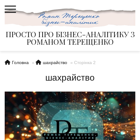
Skip
to
content
ПРОСТО ПРО БІЗНЕС-АНАЛІТИКУ З
РОМАНОМ ТЕРЕЩЕНКО
Головна
»
шахрайство
»
Сторінка 2
шахрайство